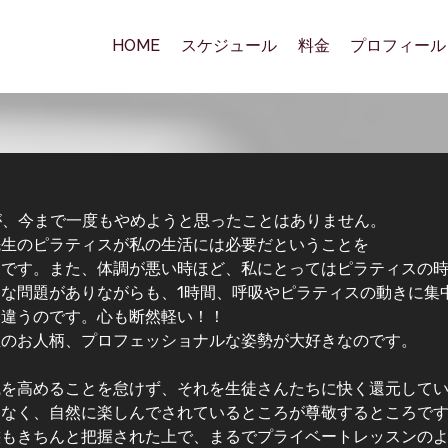
HOME
スケジュール
料金
プロフィール
が、今まで一度もやめようと思ったことはありません。
先生のピラティスが私の生活には必要だということを
らです。また、体調が悪い時ほど、私にとってはピラティスの
な問題がありながらも、1時間、呼吸やピラティスの動きに集
然違うのです。心も断然軽い！！
生のお人柄、プロフェッショナルな姿勢が大好きなのです。
識を高めることを怠けず、それを生徒さんたちに快く還元して
もなく、自然に楽しんでされているところが尊敬するところで
態もきちんと把握された上で、まるでプライベートレッスンの