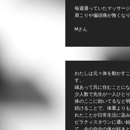
毎週通っていたマッサー
肩こりや偏頭痛が無くな
Mさん
わたしは元々体を動かす
す。
縁あって呉に住むことに
少人数で先生が一人ひと
体のここに効いてるなと
続けることで、体重より
れたことが日常生活に染
ピラティスタウンに通い始
て、今の自分の体が好きと